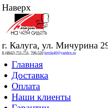
Наверх
г. Калуга, ул. Мичурина 2
8 (4842) 751-751
,
706-520
kresla40@yandex.ru
Главная
Доставка
Оплата
Наши клиенты
Гарантии