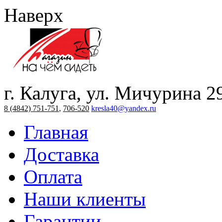
Наверх
г. Калуга, ул. Мичурина 2
8 (4842) 751-751
,
706-520
kresla40@yandex.ru
Главная
Доставка
Оплата
Наши клиенты
Гарантии