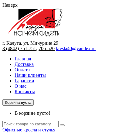
Наверх
г. Калуга, ул. Мичурина 29
8 (4842) 751-751
,
706-520
kresla40@yandex.ru
Главная
Доставка
Оплата
Наши клиенты
Гарантии
О нас
Контакты
Корзина пуста
В корзине пусто!
Офисные кресла и стулья