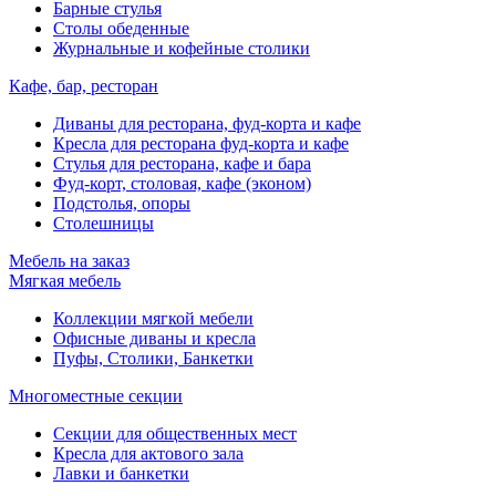
Барные стулья
Столы обеденные
Журнальные и кофейные столики
Кафе, бар, ресторан
Диваны для ресторана, фуд-корта и кафе
Кресла для ресторана фуд-корта и кафе
Стулья для ресторана, кафе и бара
Фуд-корт, столовая, кафе (эконом)
Подстолья, опоры
Столешницы
Мебель на заказ
Мягкая мебель
Коллекции мягкой мебели
Офисные диваны и кресла
Пуфы, Столики, Банкетки
Многоместные секции
Секции для общественных мест
Кресла для актового зала
Лавки и банкетки