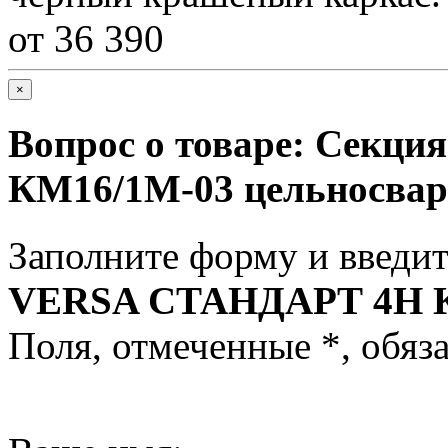
от 36 390
×
Вопрос о товаре:
Секци
КМ16/1М-03 цельносва
Заполните форму и введит
VERSA СТАНДАРТ 4H К
Поля, отмеченные
*
, обяз