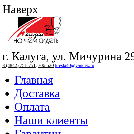
Наверх
г. Калуга, ул. Мичурина 2
8 (4842) 751-751
,
706-520
kresla40@yandex.ru
Главная
Доставка
Оплата
Наши клиенты
Гарантии