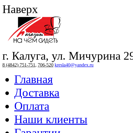
Наверх
г. Калуга, ул. Мичурина 2
8 (4842) 751-751
,
706-520
kresla40@yandex.ru
Главная
Доставка
Оплата
Наши клиенты
Гарантии