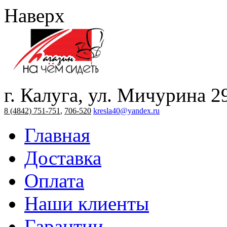
Наверх
г. Калуга, ул. Мичурина 2
8 (4842) 751-751
,
706-520
kresla40@yandex.ru
Главная
Доставка
Оплата
Наши клиенты
Гарантии