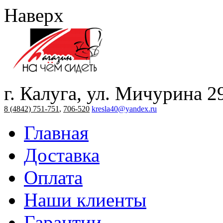
Наверх
г. Калуга, ул. Мичурина 2
8 (4842) 751-751
,
706-520
kresla40@yandex.ru
Главная
Доставка
Оплата
Наши клиенты
Гарантии