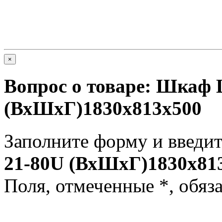
×
Вопрос о товаре:
Шкаф L
(ВхШхГ)1830x813x500
Заполните форму и введит
21-80U (ВхШхГ)1830x81
Поля, отмеченные
*
, обяз