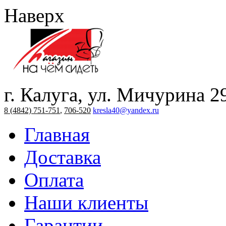
Наверх
г. Калуга, ул. Мичурина 2
8 (4842) 751-751
,
706-520
kresla40@yandex.ru
Главная
Доставка
Оплата
Наши клиенты
Гарантии