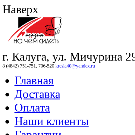
Наверх
г. Калуга, ул. Мичурина 2
8 (4842) 751-751
,
706-520
kresla40@yandex.ru
Главная
Доставка
Оплата
Наши клиенты
Гарантии