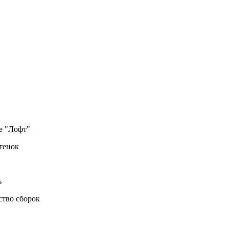
е "Лофт"
тенок
ь
ство сборок