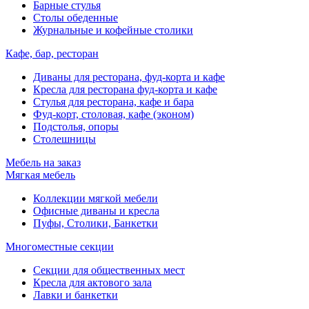
Барные стулья
Столы обеденные
Журнальные и кофейные столики
Кафе, бар, ресторан
Диваны для ресторана, фуд-корта и кафе
Кресла для ресторана фуд-корта и кафе
Стулья для ресторана, кафе и бара
Фуд-корт, столовая, кафе (эконом)
Подстолья, опоры
Столешницы
Мебель на заказ
Мягкая мебель
Коллекции мягкой мебели
Офисные диваны и кресла
Пуфы, Столики, Банкетки
Многоместные секции
Секции для общественных мест
Кресла для актового зала
Лавки и банкетки