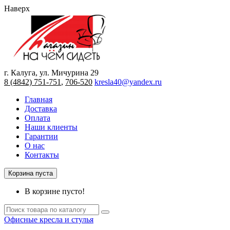
Наверх
г. Калуга, ул. Мичурина 29
8 (4842) 751-751
,
706-520
kresla40@yandex.ru
Главная
Доставка
Оплата
Наши клиенты
Гарантии
О нас
Контакты
Корзина пуста
В корзине пусто!
Офисные кресла и стулья