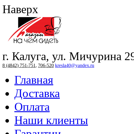
Наверх
г. Калуга, ул. Мичурина 2
8 (4842) 751-751
,
706-520
kresla40@yandex.ru
Главная
Доставка
Оплата
Наши клиенты
Гарантии