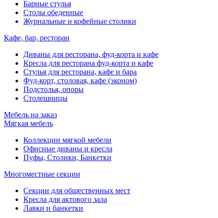
Барные стулья
Столы обеденные
Журнальные и кофейные столики
Кафе, бар, ресторан
Диваны для ресторана, фуд-корта и кафе
Кресла для ресторана фуд-корта и кафе
Стулья для ресторана, кафе и бара
Фуд-корт, столовая, кафе (эконом)
Подстолья, опоры
Столешницы
Мебель на заказ
Мягкая мебель
Коллекции мягкой мебели
Офисные диваны и кресла
Пуфы, Столики, Банкетки
Многоместные секции
Секции для общественных мест
Кресла для актового зала
Лавки и банкетки