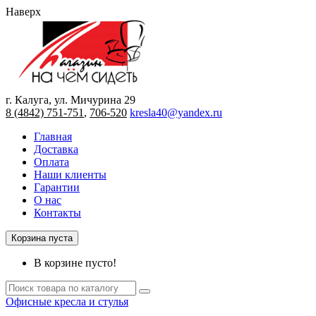
Наверх
г. Калуга, ул. Мичурина 29
8 (4842) 751-751
,
706-520
kresla40@yandex.ru
Главная
Доставка
Оплата
Наши клиенты
Гарантии
О нас
Контакты
Корзина пуста
В корзине пусто!
Офисные кресла и стулья