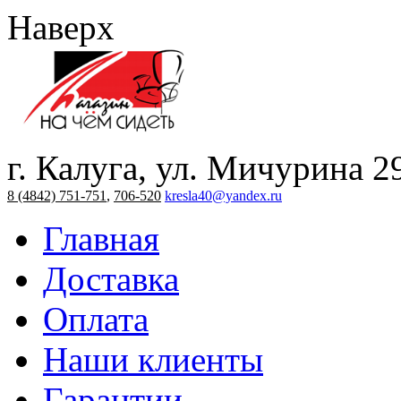
Наверх
г. Калуга, ул. Мичурина 2
8 (4842) 751-751
,
706-520
kresla40@yandex.ru
Главная
Доставка
Оплата
Наши клиенты
Гарантии