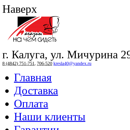
Наверх
г. Калуга, ул. Мичурина 2
8 (4842) 751-751
,
706-520
kresla40@yandex.ru
Главная
Доставка
Оплата
Наши клиенты
Гарантии