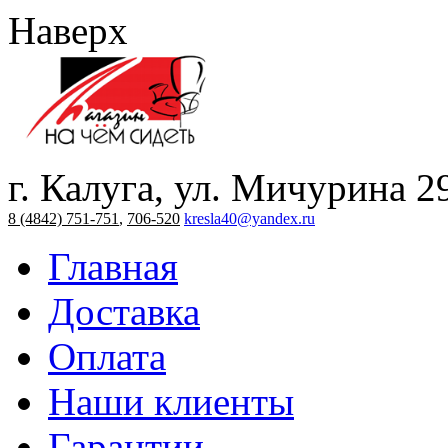
Наверх
г. Калуга, ул. Мичурина 2
8 (4842) 751-751
,
706-520
kresla40@yandex.ru
Главная
Доставка
Оплата
Наши клиенты
Гарантии