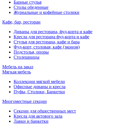
Барные стулья
Столы обеденные
Журнальные и кофейные столики
Кафе, бар, ресторан
Диваны для ресторана, фуд-корта и кафе
Кресла для ресторана фуд-корта и кафе
Стулья для ресторана, кафе и бара
Фуд-корт, столовая, кафе (эконом)
Подстолья, опоры
Столешницы
Мебель на заказ
Мягкая мебель
Коллекции мягкой мебели
Офисные диваны и кресла
Пуфы, Столики, Банкетки
Многоместные секции
Секции для общественных мест
Кресла для актового зала
Лавки и банкетки