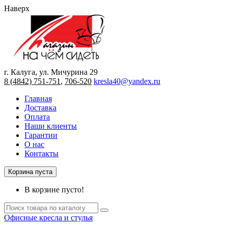
Наверх
г. Калуга, ул. Мичурина 29
8 (4842) 751-751
,
706-520
kresla40@yandex.ru
Главная
Доставка
Оплата
Наши клиенты
Гарантии
О нас
Контакты
Корзина пуста
В корзине пусто!
Офисные кресла и стулья