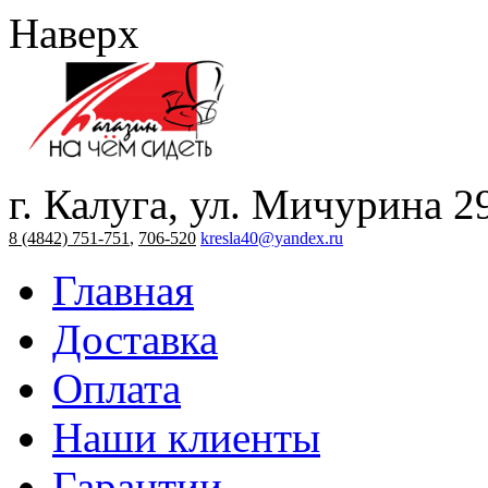
Наверх
г. Калуга, ул. Мичурина 2
8 (4842) 751-751
,
706-520
kresla40@yandex.ru
Главная
Доставка
Оплата
Наши клиенты
Гарантии