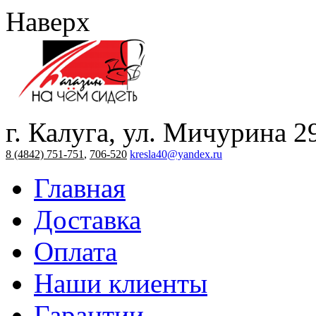
Наверх
г. Калуга, ул. Мичурина 2
8 (4842) 751-751
,
706-520
kresla40@yandex.ru
Главная
Доставка
Оплата
Наши клиенты
Гарантии