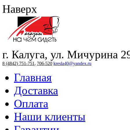
Наверх
г. Калуга, ул. Мичурина 2
8 (4842) 751-751
,
706-520
kresla40@yandex.ru
Главная
Доставка
Оплата
Наши клиенты
Гарантии