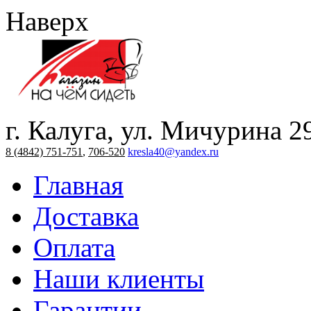
Наверх
г. Калуга, ул. Мичурина 2
8 (4842) 751-751
,
706-520
kresla40@yandex.ru
Главная
Доставка
Оплата
Наши клиенты
Гарантии