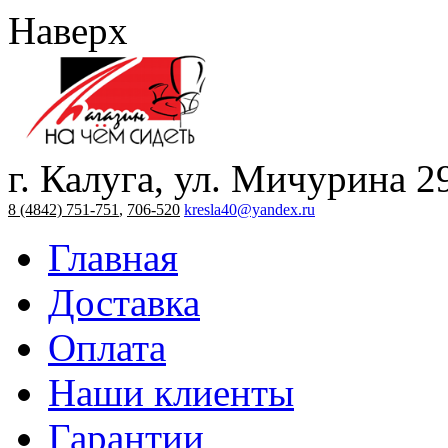
Наверх
г. Калуга, ул. Мичурина 2
8 (4842) 751-751
,
706-520
kresla40@yandex.ru
Главная
Доставка
Оплата
Наши клиенты
Гарантии