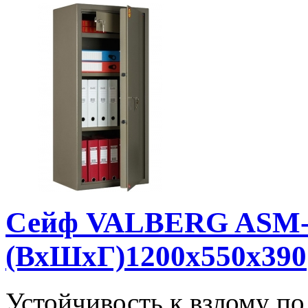
Сейф VALBERG ASM-
(ВхШхГ)1200x550x390
Устойчивость к взлому п