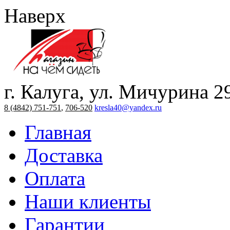
Наверх
г. Калуга, ул. Мичурина 2
8 (4842) 751-751
,
706-520
kresla40@yandex.ru
Главная
Доставка
Оплата
Наши клиенты
Гарантии