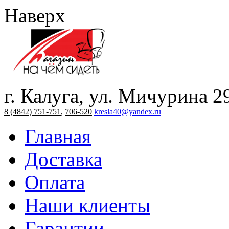
Наверх
г. Калуга, ул. Мичурина 2
8 (4842) 751-751
,
706-520
kresla40@yandex.ru
Главная
Доставка
Оплата
Наши клиенты
Гарантии